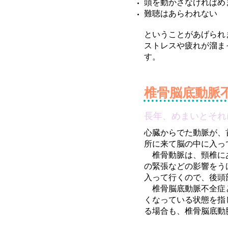
頭を動かさなければめ
難聴はあらわれない
ということがあげられ
ストレスや疲れが溜ま
す。
椎骨脳底動脈
長年、めまいとそれ
心臓からでた動脈が、
所に来て脳の中に入っ
椎骨動脈は、頸椎にあ
の緊張などの影響をう
入って行くので、後頭
椎骨脳底動脈不全症と
くなっている状態を指
る場合も、椎骨脳底動