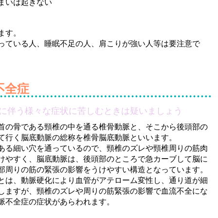
まいは起きない
ます。
っている人、睡眠不足の人、肩こりが強い人等は要注意で
不全症
に伴う様々な症状に苦しむときは疑いましょう
首の骨である頸椎の中を通る椎骨動脈と、そこから後頭部の
て行く脳底動脈の総称を椎骨脳底動脈といいます。
る細い穴を通っているので、頸椎のズレや頸椎周りの筋肉
けやすく、脳底動脈は、後頭部のところで急カーブして脳に
部周りの筋の緊張の影響をうけやすい構造となっています。
は、動脈硬化により血管がアテローム変性し、通り道が細
しますが、頸椎のズレや周りの筋緊張の影響で血流不全にな
脈不全症の症状があらわれます。