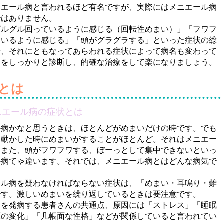
エール病と言われるほど有名ですが、実際にはメニエール病
ではありません。
グルグル回っているように感じる（回転性めまい）」「フワフ
ているように感じる」「頭がグラグラする」といった症状の総
や、それにともなってあらわれる症状によって病名も変わって
因をしっかりと診断し、的確な治療をして楽になりましょう。
とは
ニエール病の症状とは
ル病かなと思うときは、ほとんどがめまいだけの時です。でも
を動かした時にめまいがすることがほとんど。それはメニエー
。また、頭がフワフワする、ぼーっとして集中できないといっ
ル病てゃ違います。それでは、メニエール病とはどんな病気で
ル病を疑わなければならない症状は、「めまい・耳鳴り・難
です。激しいめまいを繰り返しているときは要注意です。
を発病する患者さんの共通点、原因には「ストレス」「睡眠
圧の変化」「几帳面な性格」などが関係していると言われてい