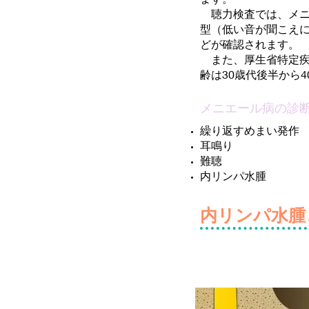
聴力検査では、メニ
型（低い音が聞こえ
どが確認されます。
また、厚生省特定疾
齢は30歳代後半から
メニエール病の診
繰り返すめまい発作
耳鳴り
難聴
内リンパ水腫
内リンパ水腫