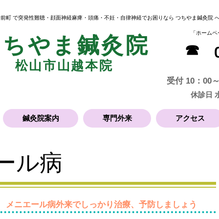
 松前町 で突発性難聴・顔面神経麻痺・頭痛・不妊・自律神経でお困りなら つちやま鍼灸院 
​「ホーム
つちやま鍼灸院
​☎
松山市
山越本院
受付 10：00～
​休診日
鍼灸院案内
専門外来
アクセス
ール病
 メニエール病外来でしっかり治療、予防しましょう