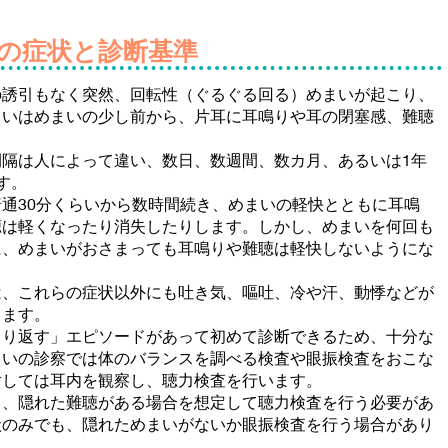
の症状と診断基準
の誘引もなく突然、回転性（ぐるぐる回る）めまいが起こり、
るいはめまいの少し前から、片耳に耳鳴りや耳の閉塞感、難聴
隔は人によって違い、数日、数週間、数カ月、あるいは1年
す。
通30分くらいから数時間続き、めまいの軽快とともに耳鳴
聴は軽くなったり消失したりします。しかし、めまいを何回も
に、めまいがおさまっても耳鳴りや難聴は軽快しないようにな
、これらの症状以外にも吐き気、嘔吐、冷や汗、動悸などが
ります。
り返す」エピソードがあって初めて診断できるため、十分な
まいの診察では体のバランスを調べる検査や眼振検査をおこな
対しては耳内を観察し、聴力検査を行います。
も、隠れた難聴がある場合を想定して聴力検査を行う必要があ
状のみでも、隠れためまいがないか眼振検査を行う場合があり