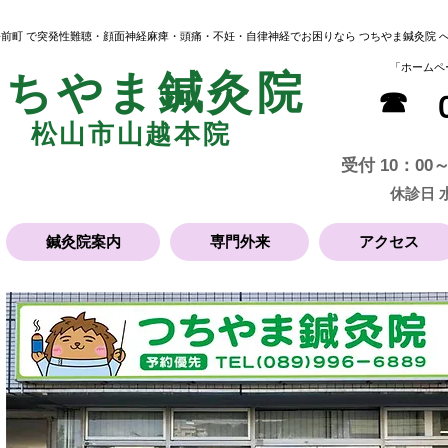
 松前町 で突発性難聴・顔面神経麻痺・頭痛・不妊・自律神経でお困りなら つちやま鍼灸院 
​「ホーム
つちやま鍼灸院
​☎
松山市
山越本院
受付 10：00～
​休診日
鍼灸院案内
専門外来
アクセス