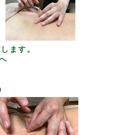
致します。
 へ
。
m