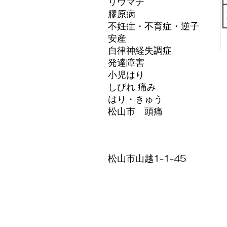
リウマチ
膠原病
不妊症
・不育症​・逆子
​安産
自律神経失調症
発達障害
​小児はり
しびれ 痛み
​はり・きゅう
​松山市 頭痛
松山市山越1-1-45