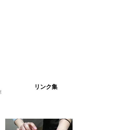
。
リンク集
痺